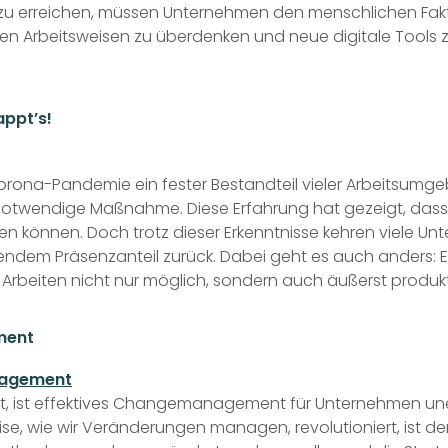
 zu erreichen, müssen Unternehmen den menschlichen Fakto
en Arbeitsweisen zu überdenken und neue digitale Tools z
appt’s!
 Corona-Pandemie ein fester Bestandteil vieler Arbeits
notwendige Maßnahme. Diese Erfahrung hat gezeigt, dass 
rden können. Doch trotz dieser Erkenntnisse kehren viele
tendem Präsenzanteil zurück. Dabei geht es auch anders: 
Arbeiten nicht nur möglich, sondern auch äußerst produkti
ment
ckelt, ist effektives Changemanagement für Unternehmen un
, wie wir Veränderungen managen, revolutioniert, ist der Ei