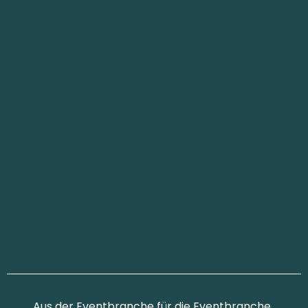
Aus der Eventbranche für die Eventbranche.