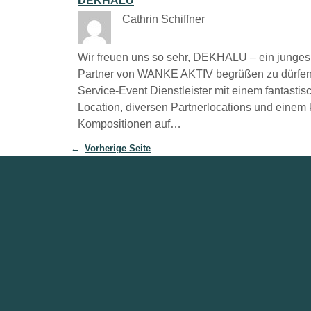
DEKHALU
Cathrin Schiffner
Wir freuen uns so sehr, DEKHALU – ein junges
Partner von WANKE AKTIV begrüßen zu dürfen. 
Service-Event Dienstleister mit einem fantas
Location, diversen Partnerlocations und einem 
Kompositionen auf…
←
Vorherige Seite